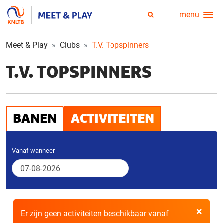
menu
Service
Zoeken
menu
Meet & Play
Clubs
T.V. Topspinners
T.V. TOPSPINNERS
BANEN
ACTIVITEITEN
Vanaf wanneer
×
Er zijn geen activiteiten beschikbaar vanaf