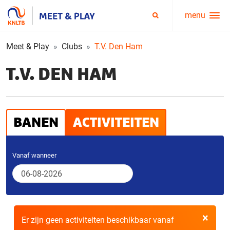
menu
Service
Zoeken
menu
Meet & Play
Clubs
T.V. Den Ham
T.V. DEN HAM
BANEN
ACTIVITEITEN
Vanaf wanneer
×
Er zijn geen activiteiten beschikbaar vanaf