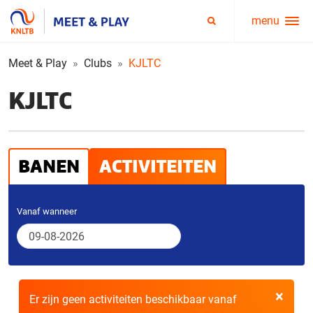
menu
Service
Zoeken
menu
Meet & Play
Clubs
KJLTC
KJLTC
BANEN
ACTIVITEITEN
Vanaf wanneer
×
Er zijn geen activiteiten beschikbaar vanaf