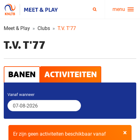
menu
Service
Zoeken
menu
Meet & Play
Clubs
T.V. T'77
T.V. T'77
BANEN
ACTIVITEITEN
Vanaf wanneer
×
Er zijn geen activiteiten beschikbaar vanaf