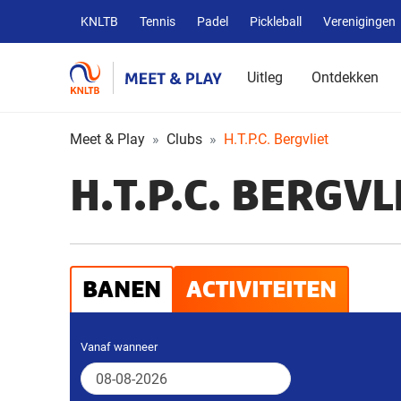
Overige
KNLTB
Tennis
Padel
Pickleball
Verenigingen
KNLTB
websites
Uitleg
Ontdekken
Meet & Play
Clubs
H.T.P.C. Bergvliet
H.T.P.C. BERGVL
BANEN
ACTIVITEITEN
Vanaf wanneer