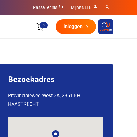
PassaTennis
MijnKNLTB
0
Inloggen
Bezoekadres
Provincialeweg West 3A, 2851 EH
HAASTRECHT