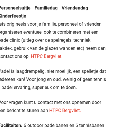
Personeelsuitje - Familiedag - Vriendendag -
Kinderfeestje
Iets origineels voor je familie, personeel of vrienden
organiseren eventueel ook te combineren met een
padelclinic (uitleg over de spelregels, techniek,
taktiek, gebruik van de glazen wanden etc) neem dan
contact ons op
HTPC Bergvliet
.
Padel is laagdrempelig, niet moeilijk, een spelletje dat
iedereen kan! Voor jong en oud, weinig of geen tennis
/ padel ervaring, superleuk om te doen.
Voor vragen kunt u contact met ons opnemen door
een bericht te sturen aan
HTPC Bergvliet
.
Faciliteiten:
6 outdoor padelbanen en 6 tennisbanen