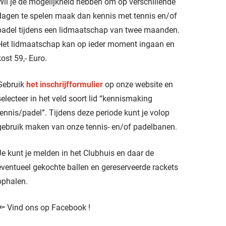
Wil je de mogelijkheid hebben om op verschillende
dagen te spelen maak dan kennis met tennis en/of
padel tijdens een lidmaatschap van twee maanden.
Het lidmaatschap kan op ieder moment ingaan en
kost 59,- Euro.
Gebruik
het inschrijfformulier
op onze website en
selecteer in het veld soort lid “kennismaking
tennis/padel”. Tijdens deze periode kunt je volop
gebruik maken van onze tennis- en/of padelbanen.
Je kunt je melden in het Clubhuis en daar de
eventueel gekochte ballen en gereserveerde rackets
ophalen.
🔦 Vind ons op
Facebook
!