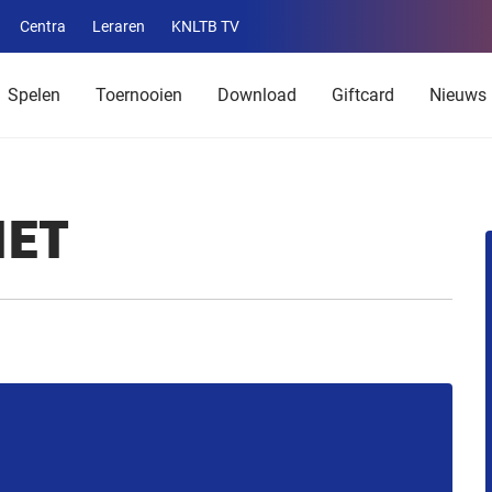
Centra
Leraren
KNLTB TV
Service
menu
Spelen
Toernooien
Download
Giftcard
Nieuws
IET