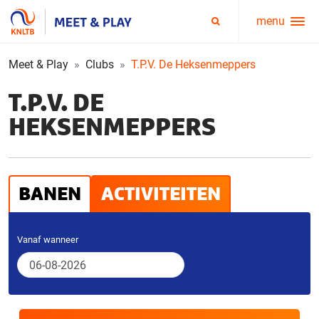
menu
Service
Zoeken
menu
Meet & Play
Clubs
T.P.V. De Heksenmeppers
T.P.V. DE
HEKSENMEPPERS
BANEN
ACTIVITEITEN
Vanaf wanneer