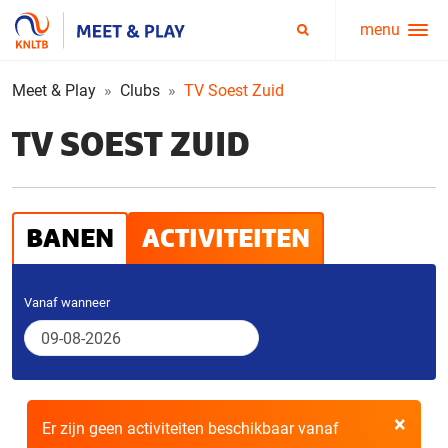
menu
Service
Zoeken
menu
Meet & Play
Clubs
TV Soest Zuid
TV SOEST ZUID
BANEN
ACTIVITEITEN
Vanaf wanneer
×
Er zijn geen activiteiten beschikbaar vanaf