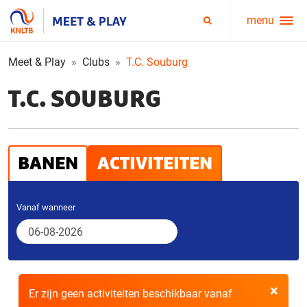
menu
Service
Zoeken
menu
Meet & Play
Clubs
T.C. Souburg
T.C. SOUBURG
BANEN
ACTIVITEITEN
Vanaf wanneer
×
Er zijn geen activiteiten beschikbaar vanaf