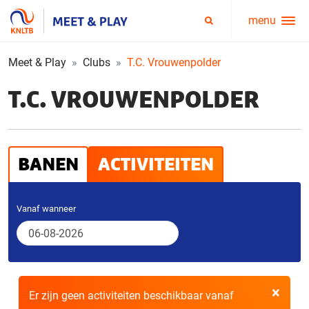
menu
Service
Zoeken
menu
Meet & Play
Clubs
T.C. Vrouwenpolder
T.C. VROUWENPOLDER
BANEN
ACTIVITEITEN
Vanaf wanneer
×
Er zijn geen activiteiten beschikbaar vanaf