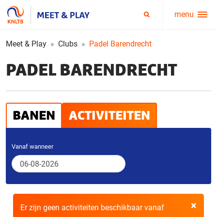
menu
Service
Zoeken
menu
Meet & Play
Clubs
Padel Barendrecht
PADEL BARENDRECHT
BANEN
ACTIVITEITEN
Vanaf wanneer
×
Er zijn geen activiteiten beschikbaar vanaf