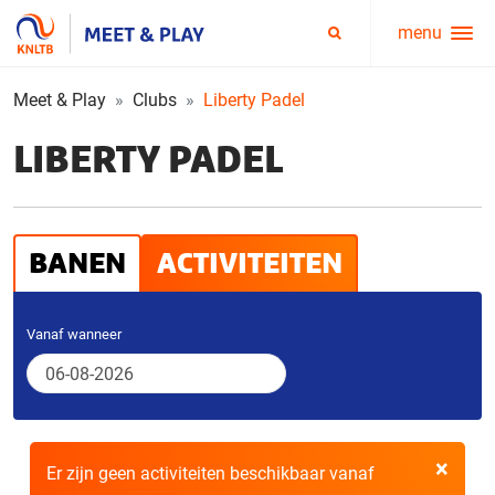
menu
Service
Zoeken
menu
Meet & Play
Clubs
Liberty Padel
LIBERTY PADEL
BANEN
ACTIVITEITEN
Vanaf wanneer
×
Er zijn geen activiteiten beschikbaar vanaf