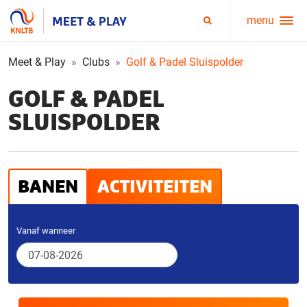
menu
Service
Zoeken
menu
Meet & Play
Clubs
Golf & Padel Sluispolder
GOLF & PADEL
SLUISPOLDER
BANEN
ACTIVITEITEN
Vanaf wanneer