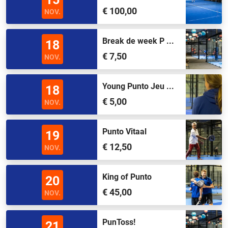
€ 100,00
NOV.
Break de week P ...
18
€ 7,50
NOV.
Young Punto Jeu ...
18
€ 5,00
NOV.
Punto Vitaal
19
€ 12,50
NOV.
King of Punto
20
€ 45,00
NOV.
PunToss!
21