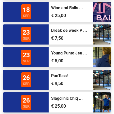
Wine and Balls ...
18
€ 25,00
SEP.
Break de week P ...
23
€ 7,50
SEP.
Young Punto Jeu ...
23
€ 5,00
SEP.
PunToss!
26
€ 9,50
SEP.
Slagclinic Chiq ...
26
€ 25,00
SEP.