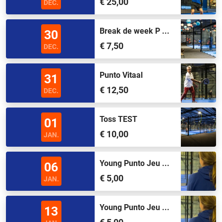
€ 25,00
DEC.
Break de week P ...
30
€ 7,50
DEC.
Punto Vitaal
31
€ 12,50
DEC.
Toss TEST
01
€ 10,00
JAN.
Young Punto Jeu ...
06
€ 5,00
JAN.
Young Punto Jeu ...
13