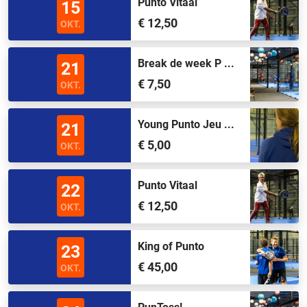
Punto Vitaal
15
€ 12,50
OKT.
Break de week P ...
21
€ 7,50
OKT.
Young Punto Jeu ...
21
€ 5,00
OKT.
Punto Vitaal
22
€ 12,50
OKT.
King of Punto
23
€ 45,00
OKT.