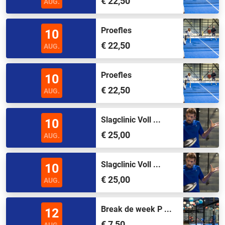
€ 22,50
AUG.
Proefles
10
€ 22,50
AUG.
Proefles
10
€ 22,50
AUG.
Slagclinic Voll ...
10
€ 25,00
AUG.
Slagclinic Voll ...
10
€ 25,00
AUG.
Break de week P ...
12
€ 7,50