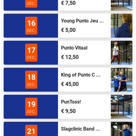
€ 7,50
DEC.
Young Punto Jeu ...
16
€ 5,00
DEC.
Punto Vitaal
17
€ 12,50
DEC.
King of Punto C ...
18
€ 45,00
DEC.
PunToss!
19
€ 9,50
DEC.
Slagclinic Band ...
21