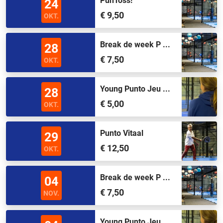
PunToss!
24
€ 9,50
OKT.
Break de week P ...
28
€ 7,50
OKT.
Young Punto Jeu ...
28
€ 5,00
OKT.
Punto Vitaal
29
€ 12,50
OKT.
Break de week P ...
04
€ 7,50
NOV.
Young Punto Jeu ...