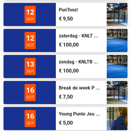
PunToss!
12
€ 9,50
SEP.
zaterdag - KNLT ...
12
€ 100,00
SEP.
zondag - KNLTB ...
13
€ 100,00
SEP.
Break de week P ...
16
€ 7,50
SEP.
Young Punto Jeu ...
16
€ 5,00
SEP.