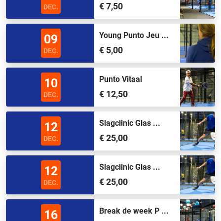
€ 7,50
DEC.
Young Punto Jeu ...
09
€ 5,00
DEC.
Punto Vitaal
10
€ 12,50
DEC.
Slagclinic Glas ...
12
€ 25,00
DEC.
Slagclinic Glas ...
12
€ 25,00
DEC.
Break de week P ...
16