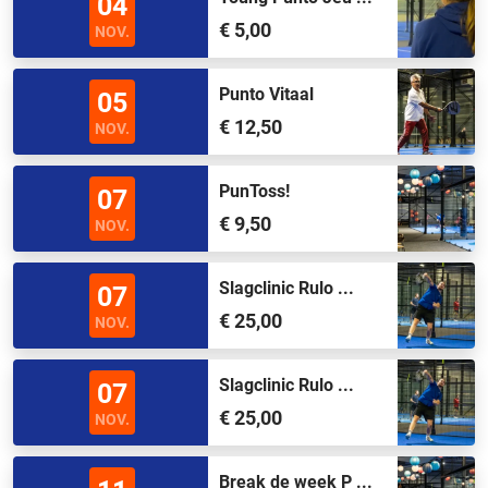
04
€ 5,00
NOV.
Punto Vitaal
05
€ 12,50
NOV.
PunToss!
07
€ 9,50
NOV.
Slagclinic Rulo ...
07
€ 25,00
NOV.
Slagclinic Rulo ...
07
€ 25,00
NOV.
Break de week P ...