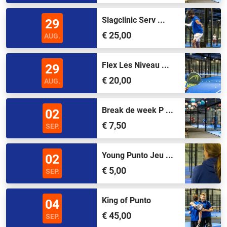
Slagclinic Serv ...
29
€ 25,00
AUG.
Flex Les Niveau ...
29
€ 20,00
AUG.
Break de week P ...
02
€ 7,50
SEP.
Young Punto Jeu ...
02
€ 5,00
SEP.
King of Punto
04
€ 45,00
SEP.