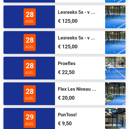
Lesreeks 5x - v ...
28
€ 125,00
AUG.
Lesreeks 5x - v ...
28
€ 125,00
AUG.
Proefles
28
€ 22,50
AUG.
Flex Les Niveau ...
28
€ 20,00
AUG.
PunToss!
29
€ 9,50
AUG.