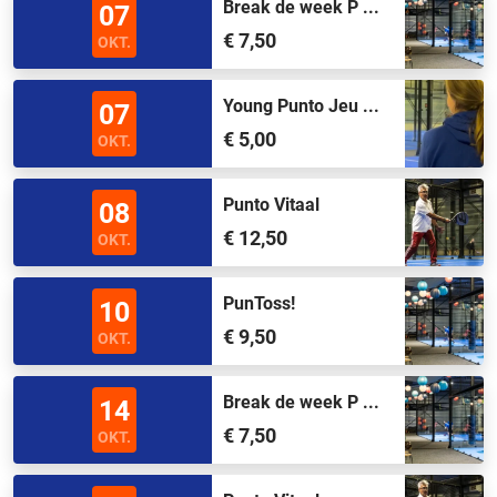
Break de week P ...
07
€ 7,50
OKT.
Young Punto Jeu ...
07
€ 5,00
OKT.
Punto Vitaal
08
€ 12,50
OKT.
PunToss!
10
€ 9,50
OKT.
Break de week P ...
14
€ 7,50
OKT.