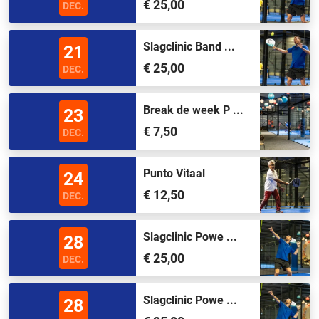
€ 25,00
DEC.
Slagclinic Band ...
21
€ 25,00
DEC.
Break de week P ...
23
€ 7,50
DEC.
Punto Vitaal
24
€ 12,50
DEC.
Slagclinic Powe ...
28
€ 25,00
DEC.
Slagclinic Powe ...
28