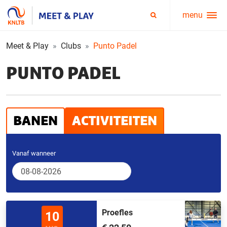
menu
Service
Zoeken
menu
Meet & Play
Clubs
Punto Padel
PUNTO PADEL
BANEN
ACTIVITEITEN
Vanaf wanneer
Proefles
10