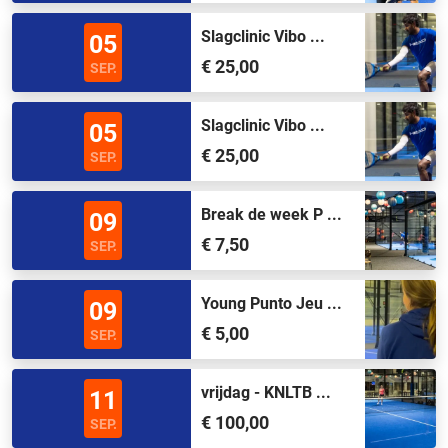
Slagclinic Vibo ...
05
€ 25,00
SEP.
Slagclinic Vibo ...
05
€ 25,00
SEP.
Break de week P ...
09
€ 7,50
SEP.
Young Punto Jeu ...
09
€ 5,00
SEP.
vrijdag - KNLTB ...
11
€ 100,00
SEP.