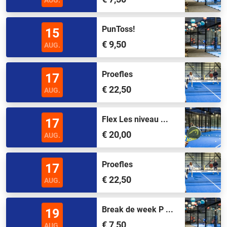
AUG.
PunToss!
15
€ 9,50
AUG.
Proefles
17
€ 22,50
AUG.
Flex Les niveau ...
17
€ 20,00
AUG.
Proefles
17
€ 22,50
AUG.
Break de week P ...
19
€ 7,50
AUG.