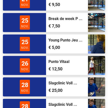
€ 9,50
NOV.
Break de week P ...
25
€ 7,50
NOV.
Young Punto Jeu ...
25
€ 5,00
NOV.
Punto Vitaal
26
€ 12,50
NOV.
Slagclinic Voll ...
28
€ 25,00
NOV.
Slagclinic Voll ...
28