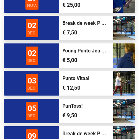
€ 25,00
NOV.
Break de week P ...
02
€ 7,50
DEC.
Young Punto Jeu ...
02
€ 5,00
DEC.
Punto Vitaal
03
€ 12,50
DEC.
PunToss!
05
€ 9,50
DEC.
Break de week P ...
09