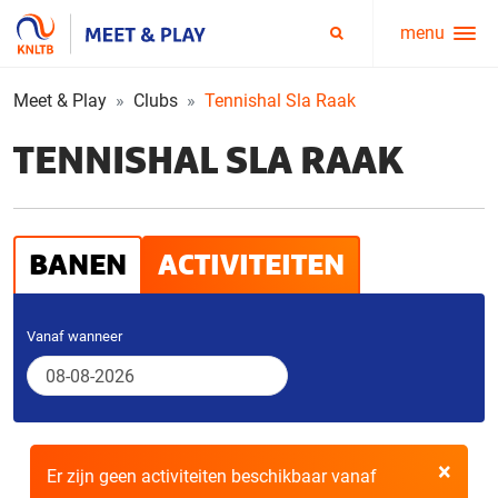
menu
Service
Zoeken
menu
Meet & Play
Clubs
Tennishal Sla Raak
TENNISHAL SLA RAAK
BANEN
ACTIVITEITEN
Vanaf wanneer
×
Er zijn geen activiteiten beschikbaar vanaf