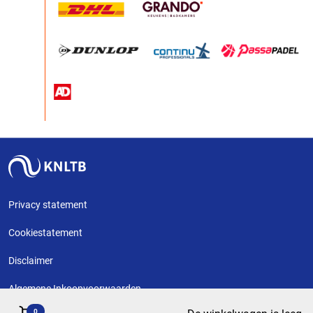
Privacy statement
Cookiestatement
Disclaimer
Algemene Inkoopvoorwaarden
0