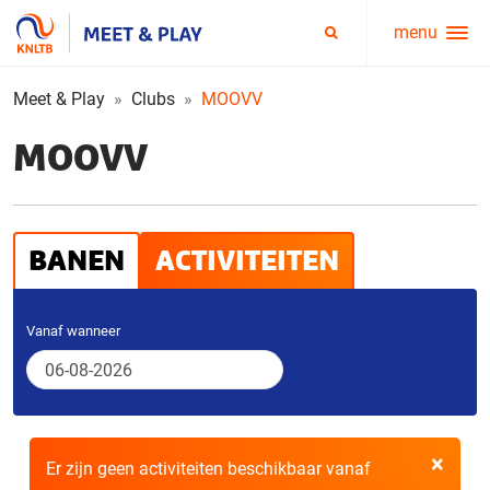
menu
Service
Zoeken
menu
Meet & Play
Clubs
MOOVV
MOOVV
BANEN
ACTIVITEITEN
Vanaf wanneer
×
Er zijn geen activiteiten beschikbaar vanaf