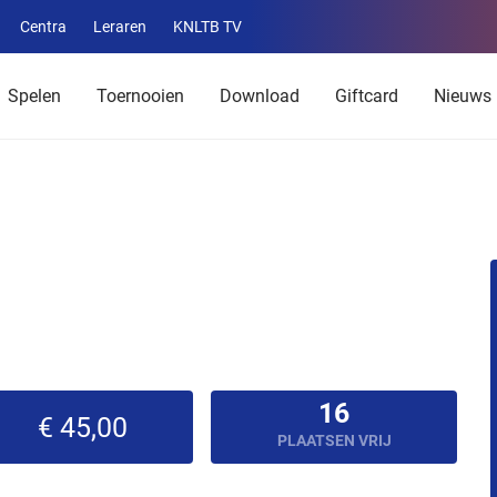
Centra
Leraren
KNLTB TV
Service
menu
Spelen
Toernooien
Download
Giftcard
Nieuws
16
€ 45,00
PLAATSEN VRIJ