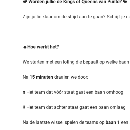
👑
Worden jullie de Kings of Queens van Punto?
👑
Zijn jullie klaar om de strijd aan te gaan? Schrijf je 
🔥
Hoe werkt het?
We starten met een loting die bepaalt op welke baan j
Na
15 minuten
draaien we door:
⬆️ Het team dat vóór staat gaat een baan omhoog
⬇️ Het team dat achter staat gaat een baan omlaag
Na de laatste wissel spelen de teams op
baan 1
een 