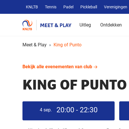
Overige
KNLTB
Tennis
Padel
Pickleball
Verenigingen
KNLTB
websites
Uitleg
Ontdekken
Meet & Play
King of Punto
Bekijk alle evenementen van club
KING OF PUNTO
20:00 - 22:30
4
sep.