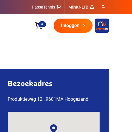
PassaTennis
MijnKNLTB
0
Inloggen
Bezoekadres
Produktieweg 12 , 9601MA Hoogezand