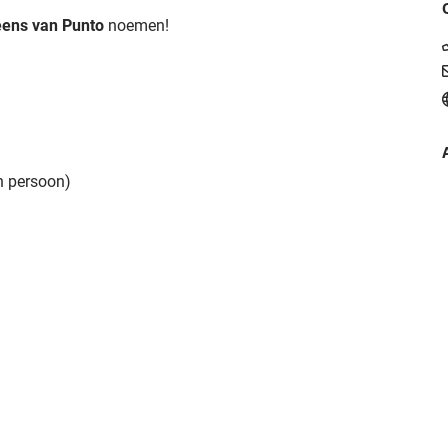
eens van Punto
noemen!
n persoon)