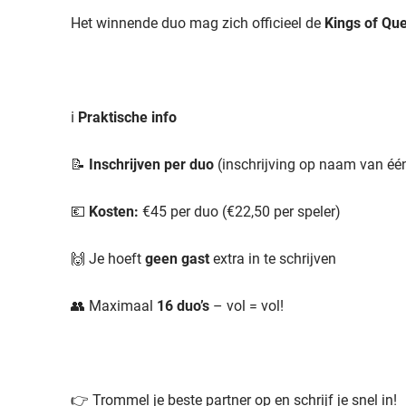
Het winnende duo mag zich officieel de
Kings of Qu
ℹ️
Praktische info
📝
Inschrijven per duo
(inschrijving op naam van éé
💶
Kosten:
€45 per duo (€22,50 per speler)
🙌 Je hoeft
geen gast
extra in te schrijven
👥 Maximaal
16 duo’s
– vol = vol!
👉 Trommel je beste partner op en schrijf je snel in!