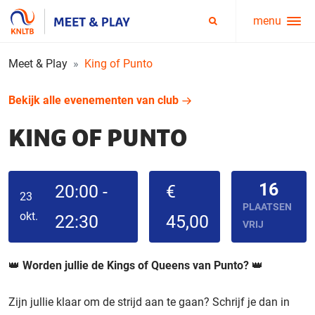
menu
Service
Zoeken
menu
Meet & Play
King of Punto
Bekijk alle evenementen van club
KING OF PUNTO
16
20:00 -
€
23
PLAATSEN
okt.
22:30
45,00
VRIJ
👑
Worden jullie de Kings of Queens van Punto?
👑
Zijn jullie klaar om de strijd aan te gaan? Schrijf je dan in