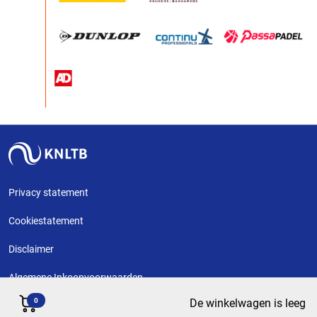
Privacy statement
Cookiestatement
Disclaimer
Algemene Inkoopvoorwaarden
0
De winkelwagen is leeg
Copyright KNLTB @ 2026