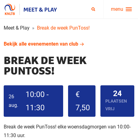
menu
Service
Zoeken
menu
Meet & Play
Break de week PunToss!
Bekijk alle evenementen van club
BREAK DE WEEK
PUNTOSS!
24
10:00 -
€
26
PLAATSEN
aug.
11:30
7,50
VRIJ
Break de week PunToss! elke woensdagmorgen van 10:00-
11:30 uur.