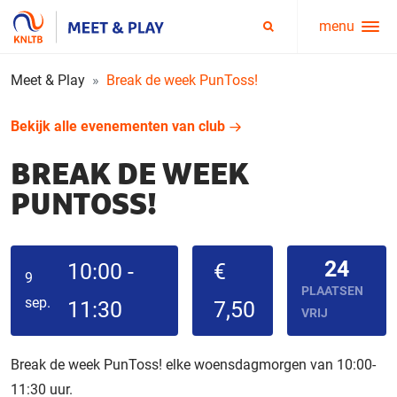
menu
Service
Zoeken
menu
Meet & Play
Break de week PunToss!
Bekijk alle evenementen van club
BREAK DE WEEK
PUNTOSS!
24
10:00 -
€
9
PLAATSEN
sep.
11:30
7,50
VRIJ
Break de week PunToss! elke woensdagmorgen van 10:00-
11:30 uur.