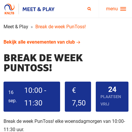
menu
Service
Zoeken
menu
Meet & Play
Break de week PunToss!
Bekijk alle evenementen van club
BREAK DE WEEK
PUNTOSS!
24
10:00 -
€
16
PLAATSEN
sep.
11:30
7,50
VRIJ
Break de week PunToss! elke woensdagmorgen van 10:00-
11:30 uur.