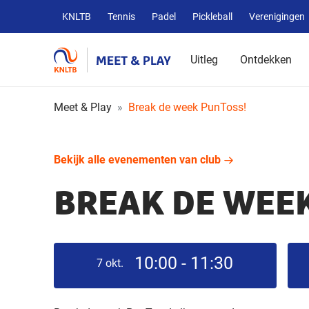
Overige
KNLTB
Tennis
Padel
Pickleball
Verenigingen
KNLTB
websites
Uitleg
Ontdekken
Meet & Play
Break de week PunToss!
Bekijk alle evenementen van club
BREAK DE WEE
10:00 - 11:30
7
okt.