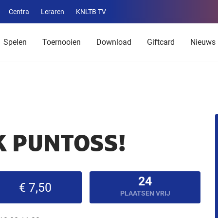
Centra
Leraren
KNLTB TV
Service
menu
Spelen
Toernooien
Download
Giftcard
Nieuws
K PUNTOSS!
24
€ 7,50
PLAATSEN VRIJ