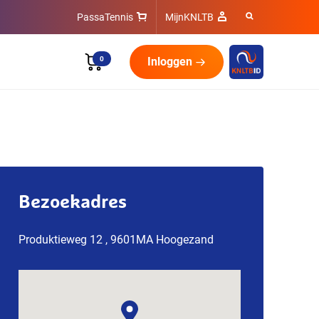
PassaTennis
MijnKNLTB
0
Inloggen
Bezoekadres
Produktieweg 12 , 9601MA Hoogezand