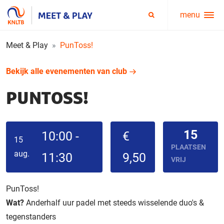
menu
Service
Zoeken
menu
Meet & Play
PunToss!
Bekijk alle evenementen van club
PUNTOSS!
15
10:00 -
€
15
PLAATSEN
aug.
11:30
9,50
VRIJ
PunToss!
Wat?
Anderhalf uur padel met steeds wisselende duo's &
tegenstanders