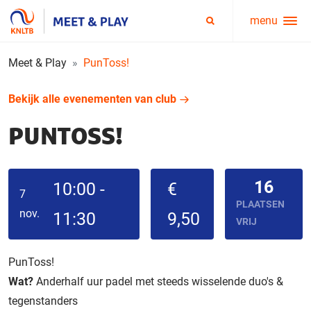
menu
Service
Zoeken
menu
Meet & Play
PunToss!
Bekijk alle evenementen van club
PUNTOSS!
16
10:00 -
€
7
PLAATSEN
nov.
11:30
9,50
VRIJ
PunToss!
Wat?
Anderhalf uur padel met steeds wisselende duo's &
tegenstanders