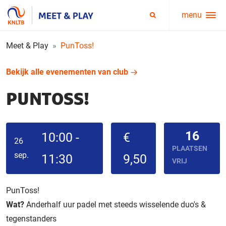
menu
Service
Zoeken
menu
Meet & Play
PunToss!
Bekijk alle evenementen van club
PUNTOSS!
16
10:00 -
€
26
PLAATSEN
sep.
11:30
9,50
VRIJ
PunToss!
Wat?
Anderhalf uur padel met steeds wisselende duo's &
tegenstanders