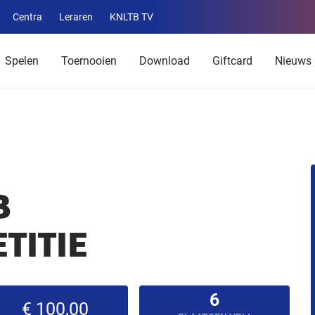
Centra
Leraren
KNLTB TV
Service
menu
Spelen
Toernooien
Download
Giftcard
Nieuws
B
TITIE
6
€ 100,00