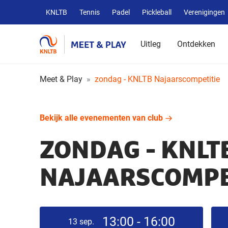
Overige
KNLTB
Tennis
Padel
Pickleball
Verenigingen
KNLTB
websites
Uitleg
Ontdekken
Meet & Play
zondag - KNLTB Najaarscompetitie
Bekijk alle evenementen van club
ZONDAG - KNLT
NAJAARSCOMPE
13:00 - 16:00
13
sep.