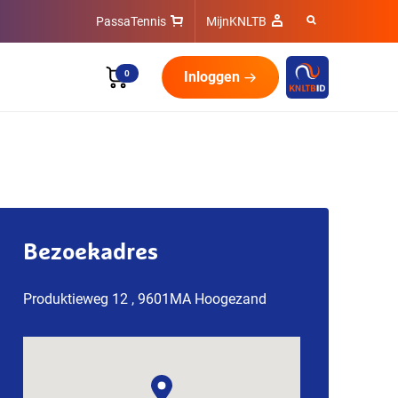
PassaTennis
MijnKNLTB
0
Inloggen
Bezoekadres
Produktieweg 12 , 9601MA Hoogezand