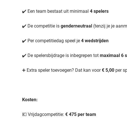
✔️ Een team bestaat uit minimaal
4 spelers
✔️ De competitie is
genderneutraal
(tenzij je je aan
✔️ Per competitiedag speel je
4 wedstrijden
✔️ De spelersbijdrage is inbegrepen tot
maximaal 6 s
➕ Extra speler toevoegen? Dat kan voor
€ 5,00
per sp
Kosten:
💶 Vrijdagcompetitie:
€ 475 per team