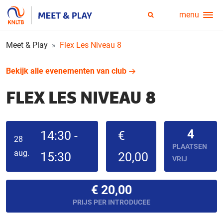
menu
Service
Zoeken
menu
Meet & Play
Flex Les Niveau 8
Bekijk alle evenementen van club
FLEX LES NIVEAU 8
4
14:30 -
€
28
PLAATSEN
aug.
15:30
20,00
VRIJ
€ 20,00
PRIJS PER INTRODUCEE