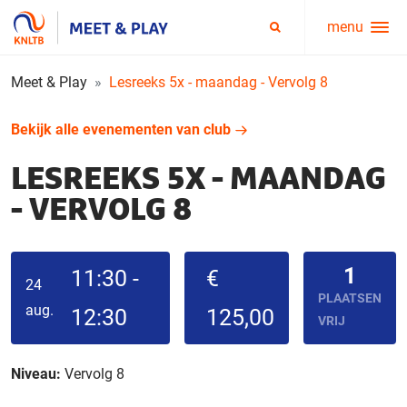
menu
Service
Zoeken
menu
Meet & Play
Lesreeks 5x - maandag - Vervolg 8
Bekijk alle evenementen van club
LESREEKS 5X - MAANDAG
- VERVOLG 8
1
11:30 -
€
24
PLAATSEN
aug.
12:30
125,00
VRIJ
Niveau:
Vervolg 8