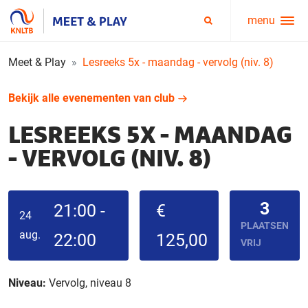
menu
Service
Zoeken
menu
Meet & Play
Lesreeks 5x - maandag - vervolg (niv. 8)
Bekijk alle evenementen van club
LESREEKS 5X - MAANDAG
- VERVOLG (NIV. 8)
3
21:00 -
€
24
PLAATSEN
aug.
22:00
125,00
VRIJ
Niveau:
Vervolg, niveau 8