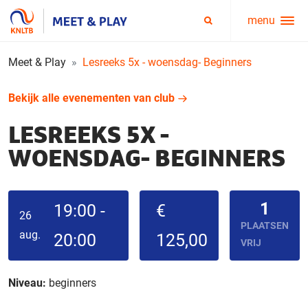
menu
Service
Zoeken
menu
Meet & Play
Lesreeks 5x - woensdag- Beginners
Bekijk alle evenementen van club
LESREEKS 5X -
WOENSDAG- BEGINNERS
1
19:00 -
€
26
PLAATSEN
aug.
20:00
125,00
VRIJ
Niveau:
beginners