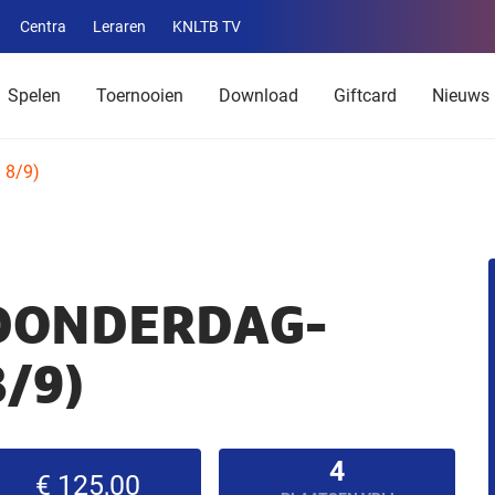
Centra
Leraren
KNLTB TV
Service
menu
Spelen
Toernooien
Download
Giftcard
Nieuws
. 8/9)
 DONDERDAG-
8/9)
4
€ 125,00