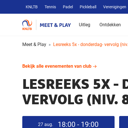
Overige
KNLTB
Tennis
Padel
Pickleball
Verenigingen
KNLTB
websites
Uitleg
Ontdekken
Meet & Play
Lesreeks 5x - donderdag- vervolg (niv
Bekijk alle evenementen van club
LESREEKS 5X -
VERVOLG (NIV. 
18:00 - 19:00
27
aug.