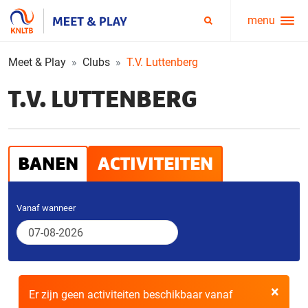
menu
Service
Zoeken
menu
Meet & Play
Clubs
T.V. Luttenberg
T.V. LUTTENBERG
BANEN
ACTIVITEITEN
Vanaf wanneer
×
Er zijn geen activiteiten beschikbaar vanaf